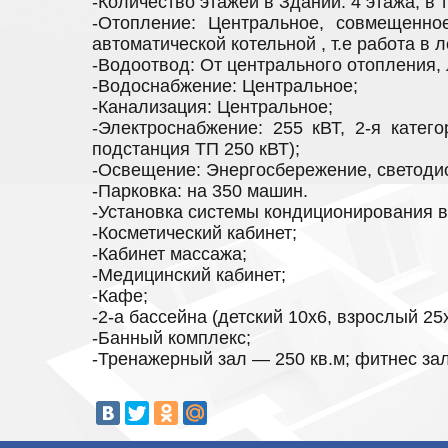
-Количество этажей в Здании: 4 этажа, в 
-Отопление: Центральное, совмещенное
автоматической котельной , т.е работа в 
-Водоотвод: От центрального отопления,
-Водоснабжение: Центральное;
-Канализация: Центральное;
-Электроснабжение: 255 кВТ, 2-я катег
подстанция ТП 250 кВТ);
-Освещение: Энергосбережение, светоди
-Парковка: на 350 машин.
-Установка системы кондиционирования в
-Косметический кабинет;
-Кабинет массажа;
-Медицинский кабинет;
-Кафе;
-2-а бассейна (детский 10х6, взрослый 25
-Банный комплекс;
-Тренажерный зал — 250 кв.м; фитнес зал-