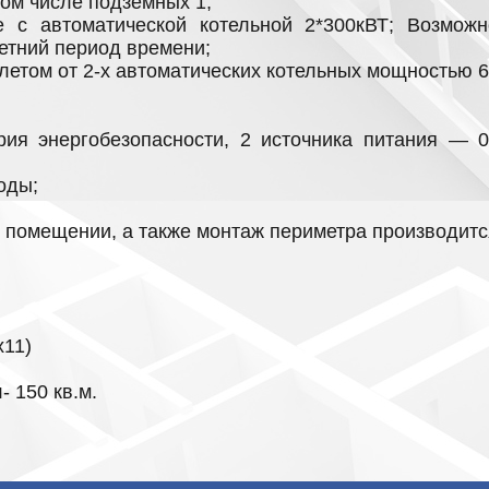
том числе подземных 1;
 с автоматической котельной 2*300кВТ; Возможн
летний период времени;
 летом от 2-х автоматических котельных мощностью 
ория энергобезопасности, 2 источника питания —
оды;
 помещении, а также монтаж периметра производится
х11)
 150 кв.м.